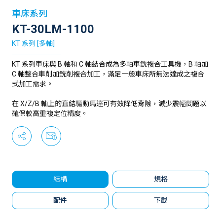
車床系列
KT-30LM-1100
KT 系列 [多軸]
KT 系列車床與 B 軸和 C 軸結合成為多軸車銑複合工具機，B 軸加
C 軸整合車削加銑削複合加工，滿足一般車床所無法達成之複合
式加工需求。
在 X/Z/B 軸上的直結驅動馬達可有效降低背隙，減少震幅問題以
確保較高重複定位精度。
結構
規格
配件
下載