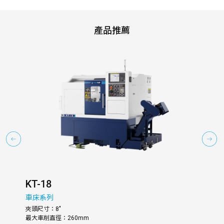
產品推薦
KT-18
TL
車床系列
銑
夾頭尺寸：8"
X 軸
最大車削直徑：260mm
Y 軸